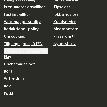
Prenumerationsvillkor
Tipsa oss
FactSet villkor
Jobba hos oss
Värdepapperspolicy
Kundservice
Redaktionell policy
Medarbetare
Om cookies
Pressrum
Tillgänglighet på EFN
Nyhetsbrev
Ändra datainställningar
Play
Finansmagasinet
Börs
Vetenskap
Bok
Podd