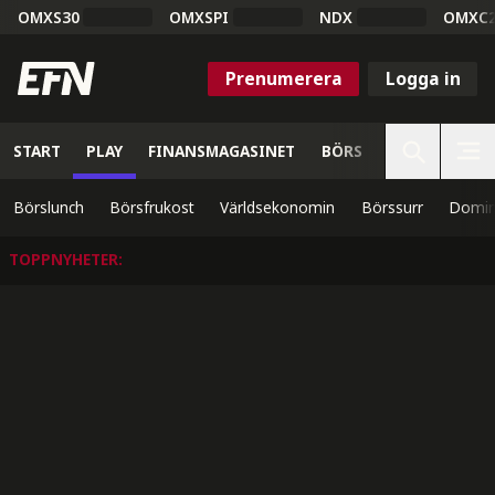
OMXS30
OMXSPI
NDX
OMXC
Prenumerera
Logga in
START
PLAY
FINANSMAGASINET
BÖRS
VETENSKAP
Börslunch
Börsfrukost
Världsekonomin
Börssurr
Domin
TOPPNYHETER
: