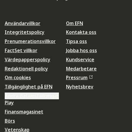
Användarvillkor
Om EFN
Integritetspolicy
Kontakta oss
Prenumerationsvillkor
Tipsa oss
FactSet villkor
Jobba hos oss
Värdepapperspolicy
Kundservice
Redaktionell policy
Medarbetare
Om cookies
Pressrum
Tillgänglighet på EFN
Nyhetsbrev
Ändra datainställningar
Play
Finansmagasinet
Börs
Vetenskap