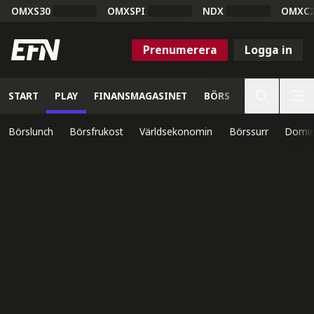
OMXS30
OMXSPI
NDX
OMXC
Prenumerera
Logga in
START
PLAY
FINANSMAGASINET
BÖRS
VETENSKAP
Börslunch
Börsfrukost
Världsekonomin
Börssurr
Domin