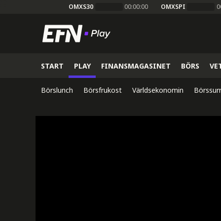
OMXS30
00:00:00
OMXSPI
0
START
PLAY
FINANSMAGASINET
BÖRS
VE
Börslunch
Börsfrukost
Världsekonomin
Börssur