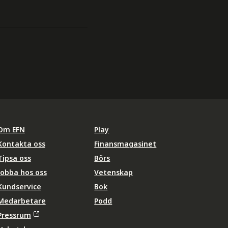
Om EFN
Play
Kontakta oss
Finansmagasinet
Tipsa oss
Börs
Jobba hos oss
Vetenskap
Kundservice
Bok
Medarbetare
Podd
Pressrum