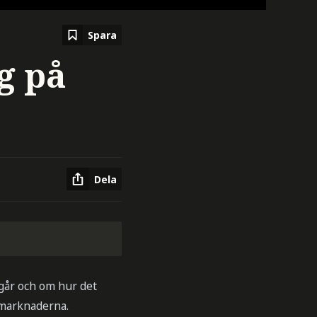
Spara
g på
Dela
går och om hur det
tamarknaderna.