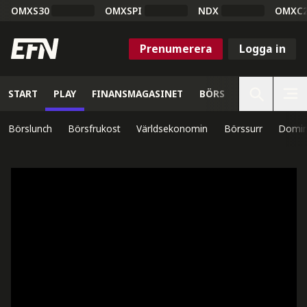
OMXS30
OMXSPI
NDX
OMXC
Prenumerera
Logga in
START
PLAY
FINANSMAGASINET
BÖRS
VETENSKAP
Börslunch
Börsfrukost
Världsekonomin
Börssurr
Domin