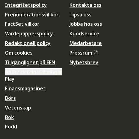
Integritetspolicy
Kontakta oss
Prenumerationsvillkor
Tipsa oss
FactSet villkor
Jobba hos oss
Värdepapperspolicy
Kundservice
Redaktionell policy
Medarbetare
Om cookies
Pressrum
Tillgänglighet på EFN
Nyhetsbrev
Ändra datainställningar
Play
Finansmagasinet
Börs
Vetenskap
Bok
Podd