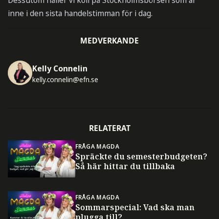
Dessutom håller vi koll på Stockholmsbörsen som är
inne i den sista handelstimman för i dag.
MEDVERKANDE
Kelly Connelin
kelly.connelin@efn.se
RELATERAT
FRÅGA MAGDA
Spräckte du semesterbudgeten?
Så här hittar du tillbaka
FRÅGA MAGDA
Sommarspecial: Vad ska man
plugga till?