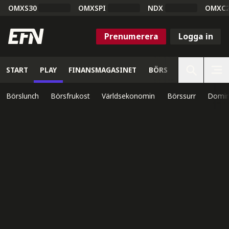
OMXS30
OMXSPI
NDX
OMXC
Prenumerera
Logga in
START
PLAY
FINANSMAGASINET
BÖRS
VETENSKAP
Börslunch
Börsfrukost
Världsekonomin
Börssurr
Domin