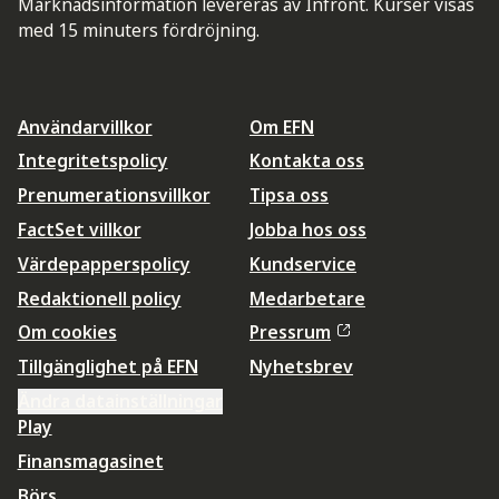
Marknadsinformation levereras av Infront. Kurser visas
med 15 minuters fördröjning.
Användarvillkor
Om EFN
Integritetspolicy
Kontakta oss
Prenumerationsvillkor
Tipsa oss
FactSet villkor
Jobba hos oss
Värdepapperspolicy
Kundservice
Redaktionell policy
Medarbetare
Om cookies
Pressrum
Tillgänglighet på EFN
Nyhetsbrev
Ändra datainställningar
Play
Finansmagasinet
Börs