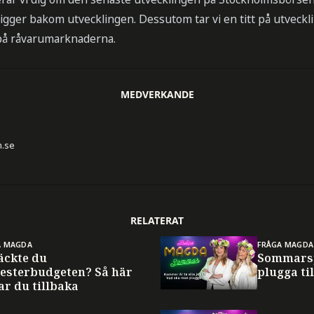
d ligger bakom utvecklingen. Dessutom tar vi en titt på utveck
på råvarumarknaderna.
MEDVERKANDE
n.se
RELATERAT
A MAGDA
FRÅGA MAGDA
äckte du
Sommarsp
esterbudgeten? Så här
plugga til
ar du tillbaka