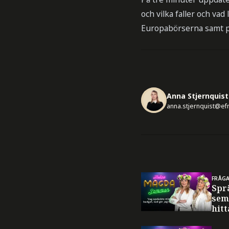
och vilka faller och va
Europabörserna samt 
Anna Stjernquist
anna.stjernquist@ef
FRÅG
Spr
sem
hitt