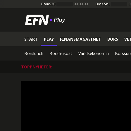
OMXS30
00:00:00
OMXSPI
0
START
PLAY
FINANSMAGASINET
BÖRS
VE
Börslunch
Börsfrukost
Världsekonomin
Börssur
TOPPNYHETER
: