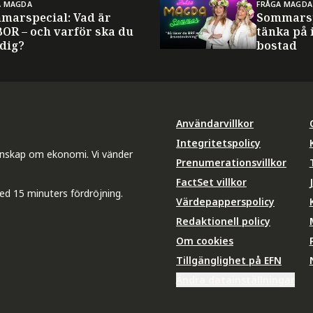
A MAGDA
FRÅGA MAGDA
marspecial: Vad är
Sommarsp
BOR – och varför ska du
tänka på 
 dig?
bostad
Användarvillkor
Integritetspolicy
unskap om ekonomi. Vi vänder
Prenumerationsvillkor
FactSet villkor
ed 15 minuters fördröjning.
Värdepapperspolicy
Redaktionell policy
Om cookies
Tillgänglighet på EFN
Ändra datainställningar