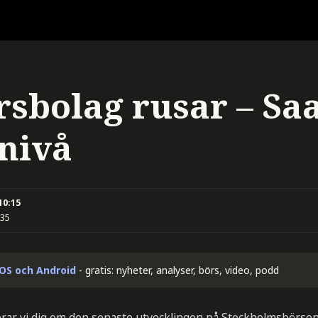
rsbolag rusar – Sa
nivå
10:15
:35
iOS och Android
- gratis: nyheter, analyser, börs, video, podd
rar vi dig om den senaste utvecklingen på Stockholmsbörsen. 