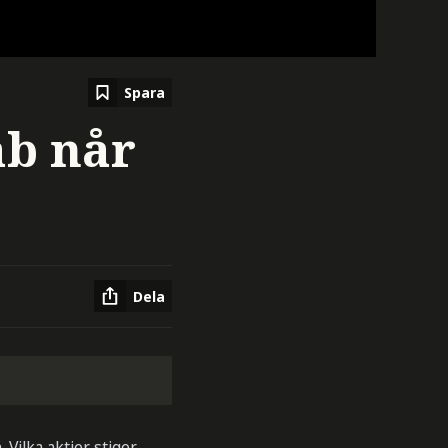
Spara
ab når
Dela
Vilka aktier stiger