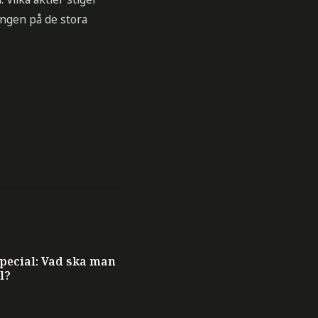
lingen på de stora
ecial: Vad ska man
l?