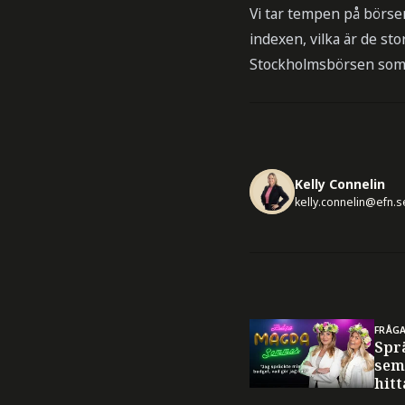
Vi tar tempen på börser
indexen, vilka är de sto
Stockholmsbörsen som ä
Kelly Connelin
kelly.connelin@efn.s
FRÅG
Spr
sem
hitt