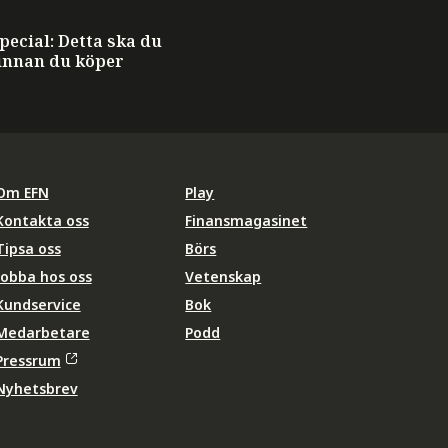
ecial: Detta ska du
innan du köper
Om EFN
Play
Kontakta oss
Finansmagasinet
Tipsa oss
Börs
Jobba hos oss
Vetenskap
Kundservice
Bok
Medarbetare
Podd
Pressrum
Nyhetsbrev