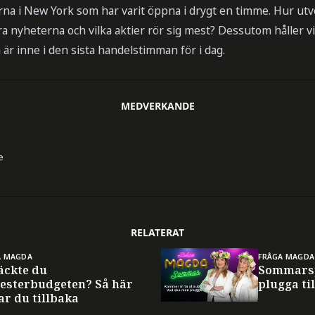
na i New York som har varit öppna i drygt en timme. Hur utve
ra nyheterna och vilka aktier rör sig mest? Dessutom håller vi
r inne i den sista handelstimman för i dag.
MEDVERKANDE
e
RELATERAT
A MAGDA
FRÅGA MAGDA
äckte du
Sommarsp
esterbudgeten? Så här
plugga til
ar du tillbaka