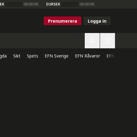
EK
00:00:00
EURSEK
00:00:00
Prenumerera
Logga in
gda
Sikt
Spets
EFN Sverige
EFN Råvaror
EFN Direkt