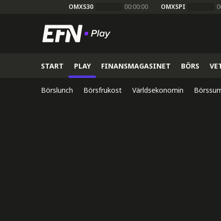
OMXS30
00:00:00
OMXSPI
0
START
PLAY
FINANSMAGASINET
BÖRS
VE
Börslunch
Börsfrukost
Världsekonomin
Börssur