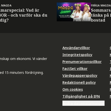
A MAGDA
FRÅGA MAGDA
marspecial: Vad är
Sommarsp
BOR – och varför ska du
tänka på 
 dig?
bostad
Användarvillkor
Integritetspolicy
unskap om ekonomi. Vi vänder
Prenumerationsvillkor
FactSet villkor
ed 15 minuters fördröjning.
Värdepapperspolicy
Redaktionell policy
Om cookies
Tillgänglighet på EFN
Ändra datainställningar