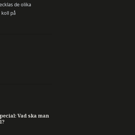
cklas de olika
 koll på
ecial: Vad ska man
l?