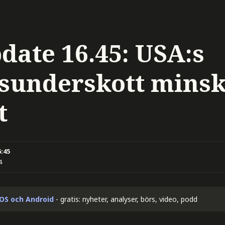
date 16.45: USA:s
sunderskott mins
t
6:45
4
iOS och Android
- gratis: nyheter, analyser, börs, video, podd