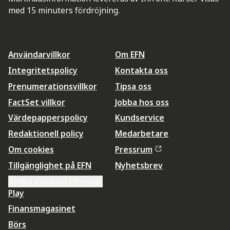
med 15 minuters fördröjning.
Användarvillkor
Om EFN
Integritetspolicy
Kontakta oss
Prenumerationsvillkor
Tipsa oss
FactSet villkor
Jobba hos oss
Värdepapperspolicy
Kundservice
Redaktionell policy
Medarbetare
Om cookies
Pressrum
Tillgänglighet på EFN
Nyhetsbrev
Ändra datainställningar
Play
Finansmagasinet
Börs