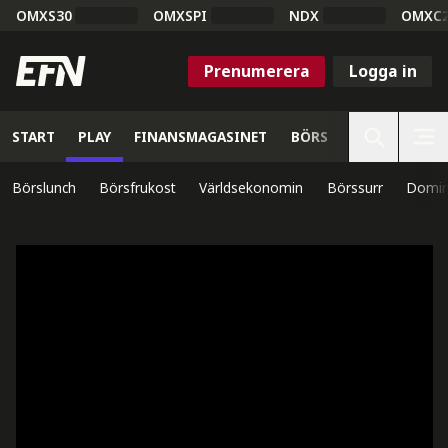
OMXS30
OMXSPI
NDX
OMXC
Prenumerera
Logga in
START
PLAY
FINANSMAGASINET
BÖRS
VETENSKAP
Börslunch
Börsfrukost
Världsekonomin
Börssurr
Domin