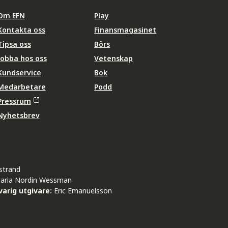
Om EFN
Play
Kontakta oss
Finansmagasinet
Tipsa oss
Börs
Jobba hos oss
Vetenskap
Kundservice
Bok
Medarbetare
Podd
Pressrum
Nyhetsbrev
strand
aria Nordin Wessman
arig utgivare:
Eric Emanuelsson