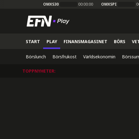
OMXS30
00:00:00
OMXSPI
0
START
PLAY
FINANSMAGASINET
BÖRS
VE
Börslunch
Börsfrukost
Världsekonomin
Börssur
TOPPNYHETER
: