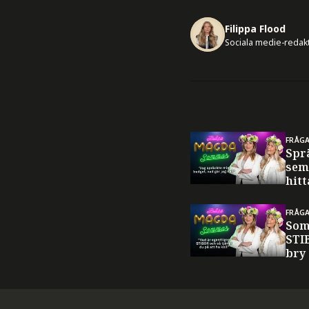
Filippa Flood
Sociala medie-redak
FRÅG
Spr
sem
hitt
FRÅG
Som
STI
bry