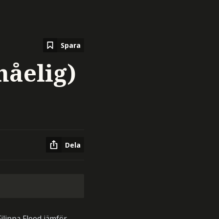
Spara
nåelig)
Dela
ilippa Flood jämför