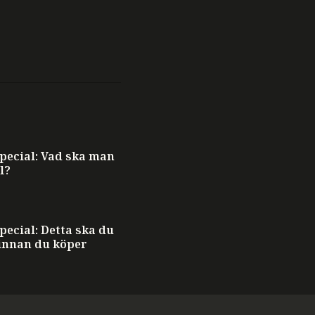
ecial: Vad ska man
l?
ecial: Detta ska du
innan du köper