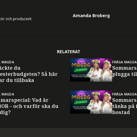
Amanda Broberg
tör och producent
RELATERAT
A MAGDA
FRÅGA MAGDA
äckte du
Sommarsp
esterbudgeten? Så här
plugga til
ar du tillbaka
A MAGDA
FRÅGA MAGDA
marspecial: Vad är
Sommarsp
BOR – och varför ska du
tänka på 
 dig?
bostad