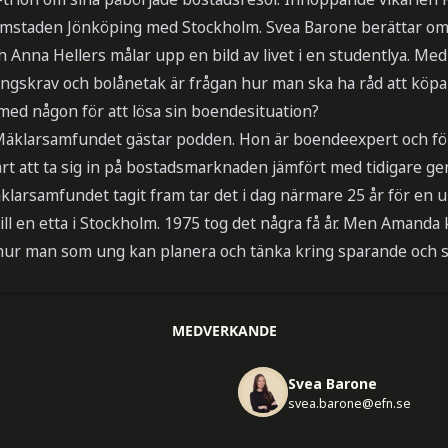
mstaden Jönköping med Stockholm. Svea Barone berättar om 
ch Anna Hellers målar upp en bild av livet i en studentlya. Me
ingskrav och bolånetak är frågan hur man ska ha råd att köpa
 med någon för att lösa sin boendesituation?
äklarsamfundet gästar podden. Hon är boendeexpert och för
rt att ta sig in på bostadsmarknaden jämfört med tidigare gen
klarsamfundet tagit fram tar det i dag närmare 25 år för en 
till en etta i Stockholm. 1975 tog det några få år. Men Aman
å hur man som ung kan planera och tänka kring sparande och 
MEDVERKANDE
Svea Barone
svea.barone@efn.se