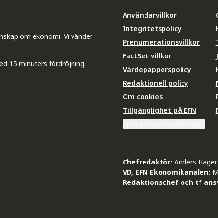
Användarvillkor
Integritetspolicy
unskap om ekonomi. Vi vänder
Prenumerationsvillkor
FactSet villkor
ed 15 minuters fördröjning.
Värdepapperspolicy
Redaktionell policy
Om cookies
Tillgänglighet på EFN
Ändra datainställningar
Chefredaktör:
Anders Häger
VD, EFN Ekonomikanalen:
M
Redaktionschef och tf ansv