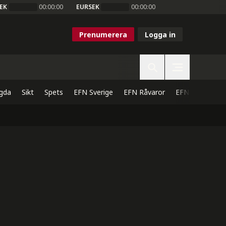
EK
00:00:00
EURSEK
00:00:00
Prenumerera
Logga in
gda
Sikt
Spets
EFN Sverige
EFN Råvaror
EFN Direkt