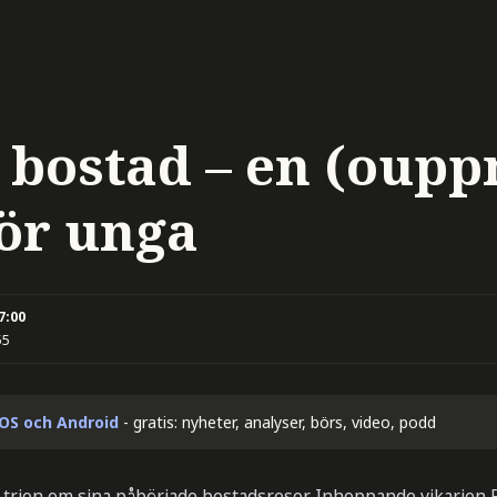
 bostad – en (oupp
ör unga
7:00
55
iOS och Android
- gratis: nyheter, analyser, börs, video, podd
-trion om sina påbörjade bostadsresor. Inhoppande vikarien F