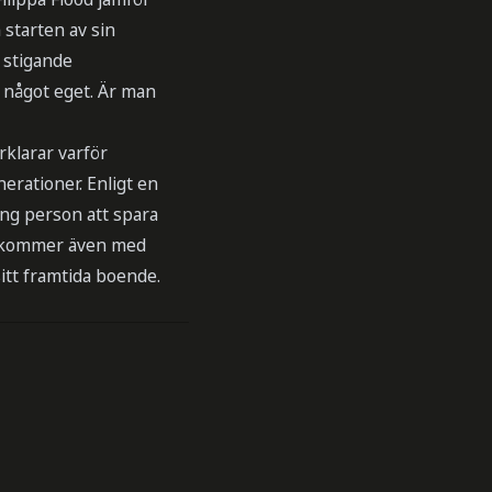
starten av sin
d stigande
 något eget. Är man
klarar varför
erationer. Enligt en
ung person att spara
da kommer även med
sitt framtida boende.