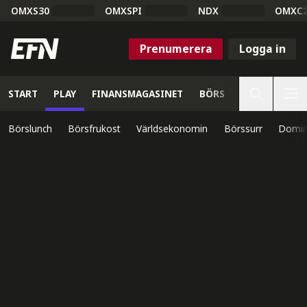
OMXS30
OMXSPI
NDX
OMXC
Prenumerera
Logga in
START
PLAY
FINANSMAGASINET
BÖRS
VETENSKAP
Börslunch
Börsfrukost
Världsekonomin
Börssurr
Domin