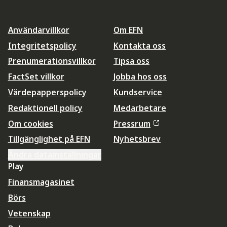
Användarvillkor
Om EFN
Integritetspolicy
Kontakta oss
Prenumerationsvillkor
Tipsa oss
FactSet villkor
Jobba hos oss
Värdepapperspolicy
Kundservice
Redaktionell policy
Medarbetare
Om cookies
Pressrum
Tillgänglighet på EFN
Nyhetsbrev
Ändra datainställningar
Play
Finansmagasinet
Börs
Vetenskap