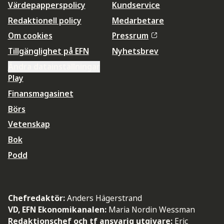
Värdepapperspolicy
Kundservice
Redaktionell policy
Medarbetare
Om cookies
Pressrum
Tillgänglighet på EFN
Nyhetsbrev
Ändra datainställningar
Play
Finansmagasinet
Börs
Vetenskap
Bok
Podd
Chefredaktör:
Anders Hägerstrand
VD, EFN Ekonomikanalen:
Maria Nordin Wessman
Redaktionschef och tf ansvarig utgivare:
Eric