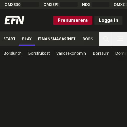
OMXS30
OMXSPI
NDX
OMXC
Prenumerera
Logga in
START
PLAY
FINANSMAGASINET
BÖRS
VETENSKAP
Börslunch
Börsfrukost
Världsekonomin
Börssurr
Domin