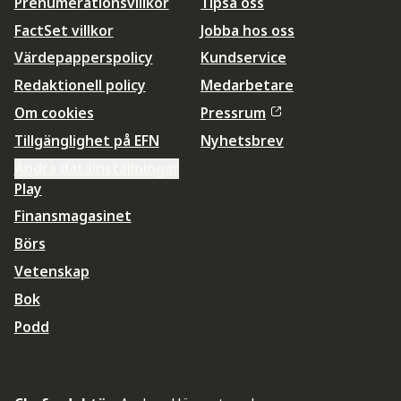
Prenumerationsvillkor
Tipsa oss
FactSet villkor
Jobba hos oss
Värdepapperspolicy
Kundservice
Redaktionell policy
Medarbetare
Om cookies
Pressrum
Tillgänglighet på EFN
Nyhetsbrev
Ändra datainställningar
Play
Finansmagasinet
Börs
Vetenskap
Bok
Podd