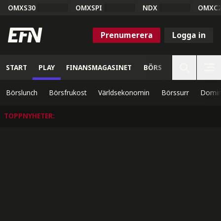
OMXS30
OMXSPI
NDX
OMXC
Prenumerera
Logga in
START
PLAY
FINANSMAGASINET
BÖRS
VETENSKAP
Börslunch
Börsfrukost
Världsekonomin
Börssurr
Domin
TOPPNYHETER
: