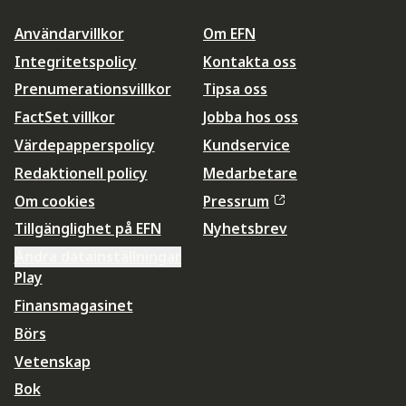
Användarvillkor
Om EFN
Integritetspolicy
Kontakta oss
Prenumerationsvillkor
Tipsa oss
FactSet villkor
Jobba hos oss
Värdepapperspolicy
Kundservice
Redaktionell policy
Medarbetare
Om cookies
Pressrum
Tillgänglighet på EFN
Nyhetsbrev
Ändra datainställningar
Play
Finansmagasinet
Börs
Vetenskap
Bok