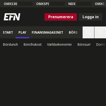
OMXS30
OMXSPI
NDX
OMXC
Prenumerera
Logga in
START
PLAY
FINANSMAGASINET
BÖRS
VETENSKAP
Börslunch
Börsfrukost
Världsekonomin
Börssurr
Domin