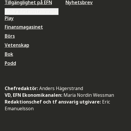
Tillgänglighet på EFN
Nyhetsbrev
Ändra datainställningar
Play
Finansmagasinet
Börs
Vetenskap
Bok
Podd
Chefredaktör:
Anders Hägerstrand
VD, EFN Ekonomikanalen:
Maria Nordin Wessman
Redaktionschef och tf ansvarig utgivare:
Eric
Emanuelsson