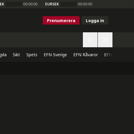
EK
00:00:00
EURSEK
00:00:00
Prenumerera
Logga in
gda
Sikt
Spets
EFN Sverige
EFN Råvaror
EFN Direkt