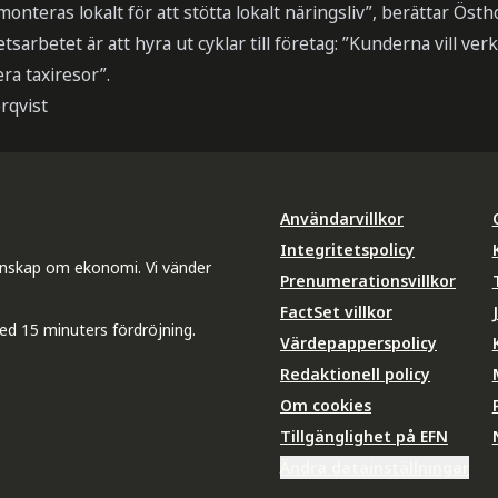
onteras lokalt för att stötta lokalt näringsliv”, berättar Östh
tsarbetet är att hyra ut cyklar till företag: ”Kunderna vill verk
ra taxiresor”.
rqvist
Användarvillkor
Integritetspolicy
unskap om ekonomi. Vi vänder
Prenumerationsvillkor
FactSet villkor
ed 15 minuters fördröjning.
Värdepapperspolicy
Redaktionell policy
Om cookies
Tillgänglighet på EFN
Ändra datainställningar