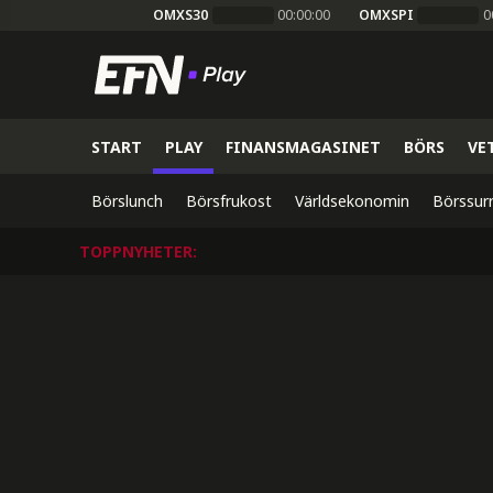
OMXS30
00:00:00
OMXSPI
0
START
PLAY
FINANSMAGASINET
BÖRS
VE
Börslunch
Börsfrukost
Världsekonomin
Börssur
TOPPNYHETER
: