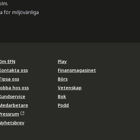
olm.
a för miljövänliga
Om EFN
Play
Kontakta oss
Finansmagasinet
Tipsa oss
Börs
Jobba hos oss
Vetenskap
Kundservice
Bok
Medarbetare
Podd
Pressrum
Nyhetsbrev