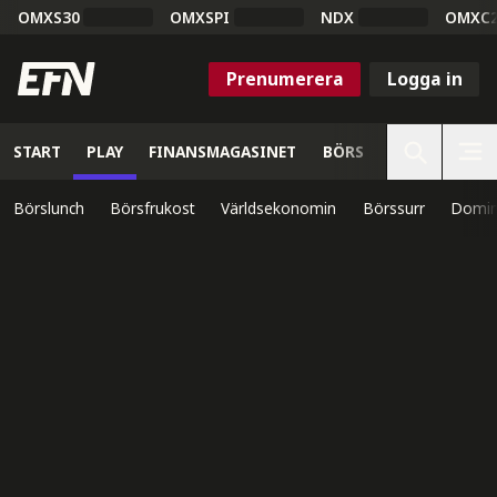
OMXS30
OMXSPI
NDX
OMXC
Prenumerera
Logga in
START
PLAY
FINANSMAGASINET
BÖRS
VETENSKAP
Börslunch
Börsfrukost
Världsekonomin
Börssurr
Domin