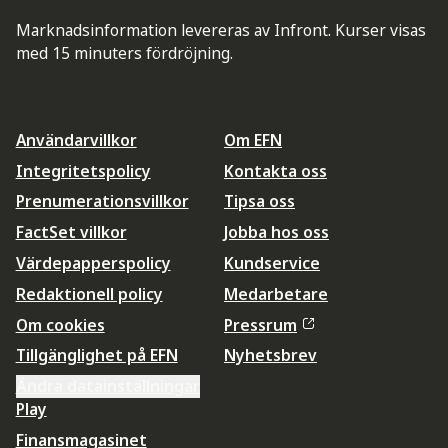
Marknadsinformation levereras av Infront. Kurser visas
med 15 minuters fördröjning.
Användarvillkor
Om EFN
Integritetspolicy
Kontakta oss
Prenumerationsvillkor
Tipsa oss
FactSet villkor
Jobba hos oss
Värdepapperspolicy
Kundservice
Redaktionell policy
Medarbetare
Om cookies
Pressrum
Tillgänglighet på EFN
Nyhetsbrev
Ändra datainställningar
Play
Finansmagasinet