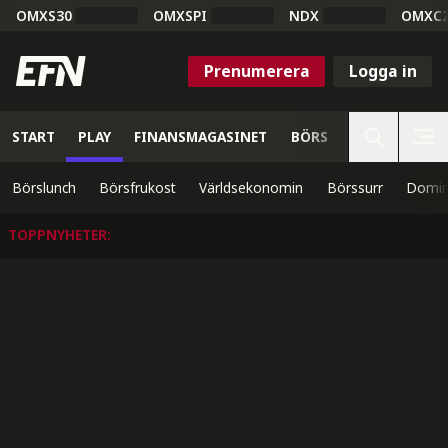
OMXS30
OMXSPI
NDX
OMXC
Prenumerera
Logga in
START
PLAY
FINANSMAGASINET
BÖRS
VETENSKAP
Börslunch
Börsfrukost
Världsekonomin
Börssurr
Domin
TOPPNYHETER
: