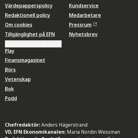
Värdepapperspolicy
Kundservice
Redaktionell policy
Medarbetare
Om cookies
Pressrum
Tillgänglighet på EFN
Nyhetsbrev
Ändra datainställningar
Play
Finansmagasinet
Börs
Vetenskap
Bok
Podd
Chefredaktör:
Anders Hägerstrand
VD, EFN Ekonomikanalen:
Maria Nordin Wessman