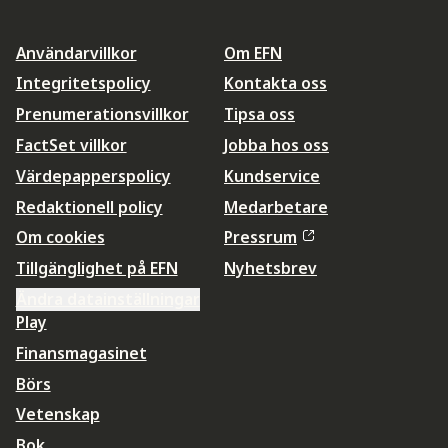
Användarvillkor
Om EFN
Integritetspolicy
Kontakta oss
Prenumerationsvillkor
Tipsa oss
FactSet villkor
Jobba hos oss
Värdepapperspolicy
Kundservice
Redaktionell policy
Medarbetare
Om cookies
Pressrum
Tillgänglighet på EFN
Nyhetsbrev
Ändra datainställningar
Play
Finansmagasinet
Börs
Vetenskap
Bok