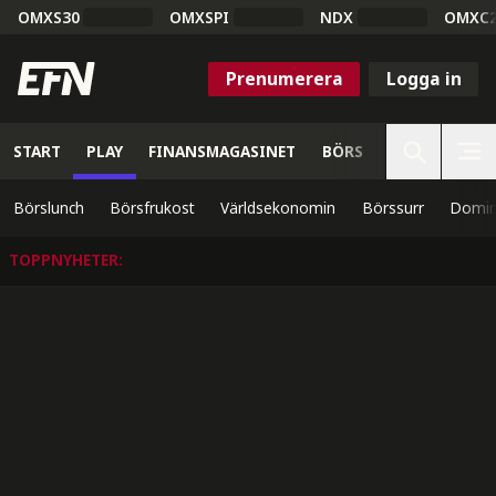
OMXS30
OMXSPI
NDX
OMXC
Prenumerera
Logga in
START
PLAY
FINANSMAGASINET
BÖRS
VETENSKAP
Börslunch
Börsfrukost
Världsekonomin
Börssurr
Domin
TOPPNYHETER
: