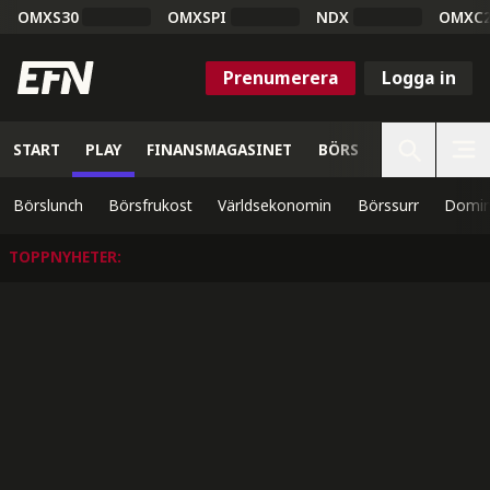
OMXS30
OMXSPI
NDX
OMXC
Prenumerera
Logga in
START
PLAY
FINANSMAGASINET
BÖRS
VETENSKAP
Börslunch
Börsfrukost
Världsekonomin
Börssurr
Domin
TOPPNYHETER
: