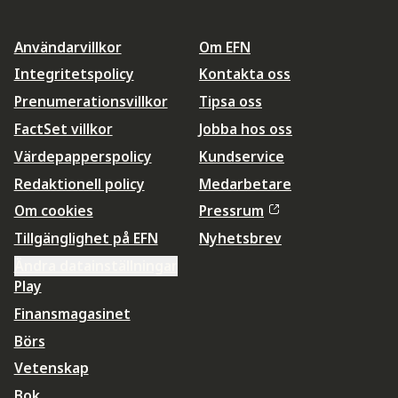
Användarvillkor
Om EFN
Integritetspolicy
Kontakta oss
Prenumerationsvillkor
Tipsa oss
FactSet villkor
Jobba hos oss
Värdepapperspolicy
Kundservice
Redaktionell policy
Medarbetare
Om cookies
Pressrum
Tillgänglighet på EFN
Nyhetsbrev
Ändra datainställningar
Play
Finansmagasinet
Börs
Vetenskap
Bok