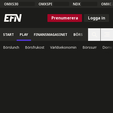
OMXS30
OMXSPI
NDX
OMXC
Prenumerera
Logga in
START
PLAY
FINANSMAGASINET
BÖRS
VETENSKAP
Börslunch
Börsfrukost
Världsekonomin
Börssurr
Domin