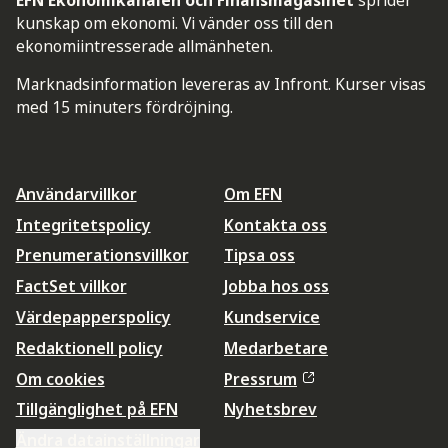
kunskap om ekonomi. Vi vänder oss till den
ekonomiintresserade allmänheten.
Marknadsinformation levereras av Infront. Kurser visas
med 15 minuters fördröjning.
Användarvillkor
Om EFN
Integritetspolicy
Kontakta oss
Prenumerationsvillkor
Tipsa oss
FactSet villkor
Jobba hos oss
Värdepapperspolicy
Kundservice
Redaktionell policy
Medarbetare
Om cookies
Pressrum
Tillgänglighet på EFN
Nyhetsbrev
Ändra datainställningar