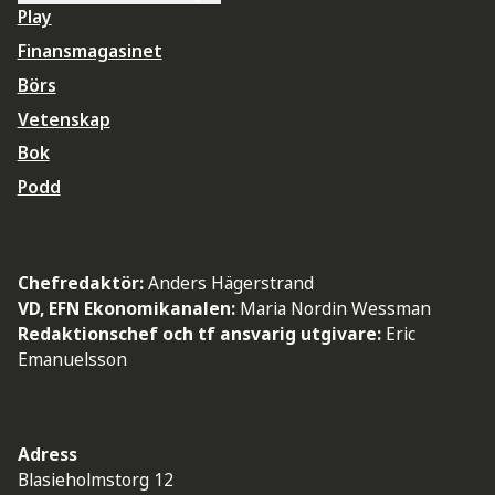
Play
Finansmagasinet
Börs
Vetenskap
Bok
Podd
Chefredaktör:
Anders Hägerstrand
VD, EFN Ekonomikanalen:
Maria Nordin Wessman
Redaktionschef och tf ansvarig utgivare:
Eric
Emanuelsson
Adress
Blasieholmstorg 12