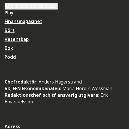
Ändra datainställningar
Play
Finansmagasinet
Börs
Vetenskap
Bok
Podd
Chefredaktör:
Anders Hägerstrand
VD, EFN Ekonomikanalen:
Maria Nordin Wessman
Redaktionschef och tf ansvarig utgivare:
Eric
Emanuelsson
Adress