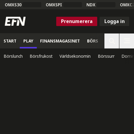
OMXS30
OMXSPI
NDX
OMXC
Prenumerera
Logga in
START
PLAY
FINANSMAGASINET
BÖRS
VETENSKAP
Börslunch
Börsfrukost
Världsekonomin
Börssurr
Domin