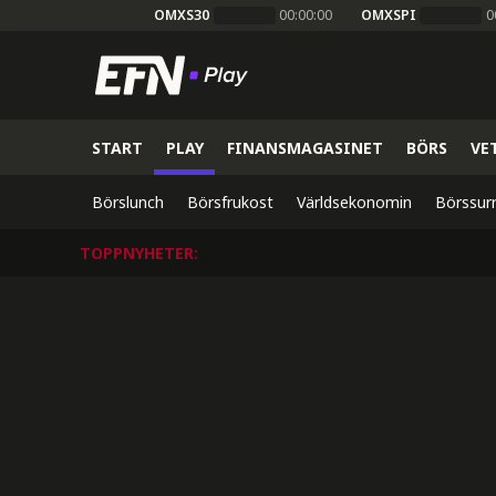
OMXS30
00:00:00
OMXSPI
0
START
PLAY
FINANSMAGASINET
BÖRS
VE
Börslunch
Börsfrukost
Världsekonomin
Börssur
TOPPNYHETER
: