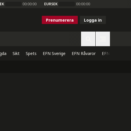
EK
00:00:00
EURSEK
00:00:00
Prenumerera
Logga in
gda
Sikt
Spets
EFN Sverige
EFN Råvaror
EFN Direkt