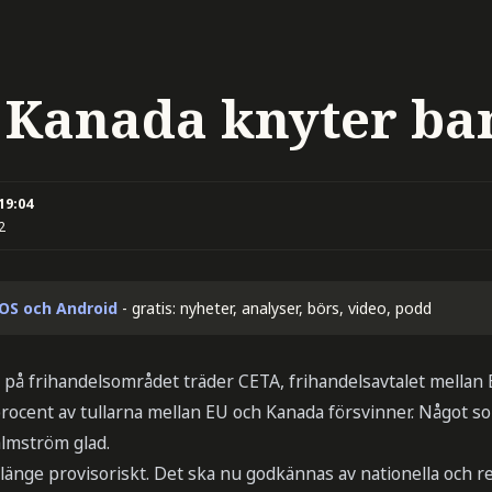
 Kanada knyter ba
 19:04
2
iOS och Android
- gratis: nyheter, analyser, börs, video, podd
på frihandelsområdet träder CETA, frihandelsavtalet mellan E
procent av tullarna mellan EU och Kanada försvinner. Något s
lmström glad.
länge provisoriskt. Det ska nu godkännas av nationella och r