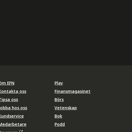
Om EFN
Play
Kontakta oss
Finansmagasinet
Tipsa oss
Börs
Jobba hos oss
Vetenskap
Kundservice
Bok
Medarbetare
Podd