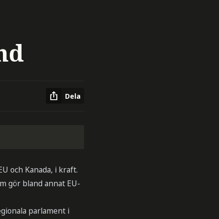
nd
Dela
U och Kanada, i kraft.
om gör bland annat EU-
egionala parlament i