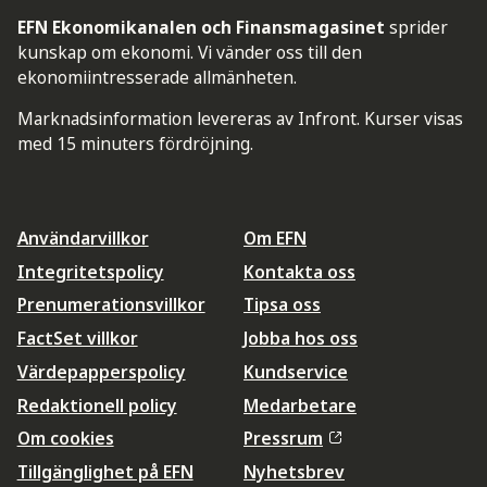
EFN Ekonomikanalen och Finansmagasinet
sprider
kunskap om ekonomi. Vi vänder oss till den
ekonomiintresserade allmänheten.
Marknadsinformation levereras av Infront. Kurser visas
med 15 minuters fördröjning.
Användarvillkor
Om EFN
Integritetspolicy
Kontakta oss
Prenumerationsvillkor
Tipsa oss
FactSet villkor
Jobba hos oss
Värdepapperspolicy
Kundservice
Redaktionell policy
Medarbetare
Om cookies
Pressrum
Tillgänglighet på EFN
Nyhetsbrev