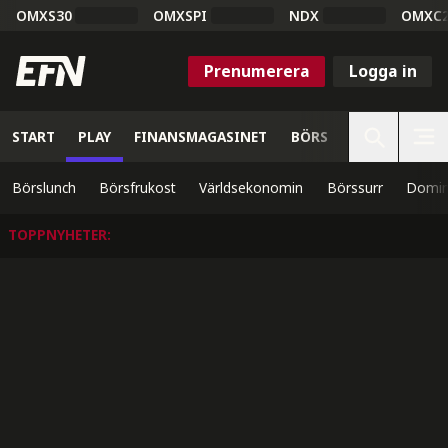
OMXS30
OMXSPI
NDX
OMXC
Prenumerera
Logga in
START
PLAY
FINANSMAGASINET
BÖRS
VETENSKAP
Börslunch
Börsfrukost
Världsekonomin
Börssurr
Domin
TOPPNYHETER
: