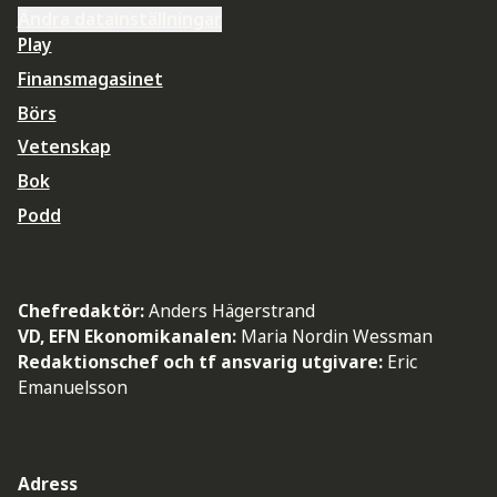
Ändra datainställningar
Play
Finansmagasinet
Börs
Vetenskap
Bok
Podd
Chefredaktör:
Anders Hägerstrand
VD, EFN Ekonomikanalen:
Maria Nordin Wessman
Redaktionschef och tf ansvarig utgivare:
Eric
Emanuelsson
Adress