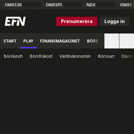
OMXS30
OMXSPI
NDX
OMXC
Prenumerera
Logga in
START
PLAY
FINANSMAGASINET
BÖRS
VETENSKAP
Börslunch
Börsfrukost
Världsekonomin
Börssurr
Domin