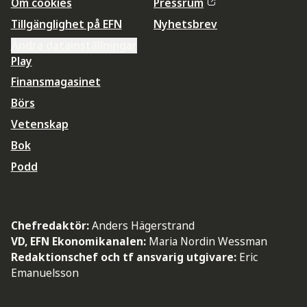
Om cookies
Pressrum
Tillgänglighet på EFN
Nyhetsbrev
Ändra datainställningar
Play
Finansmagasinet
Börs
Vetenskap
Bok
Podd
Chefredaktör:
Anders Hägerstrand
VD, EFN Ekonomikanalen:
Maria Nordin Wessman
Redaktionschef och tf ansvarig utgivare:
Eric
Emanuelsson