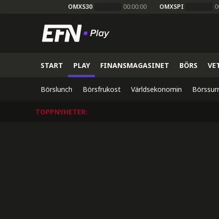
OMXS30
00:00:00
OMXSPI
0
START
PLAY
FINANSMAGASINET
BÖRS
VE
Börslunch
Börsfrukost
Världsekonomin
Börssur
TOPPNYHETER
: