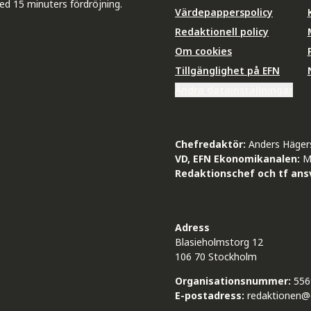
ed 15 minuters fördröjning.
Värdepapperspolicy
Redaktionell policy
Om cookies
Tillgänglighet på EFN
Ändra datainställningar
Chefredaktör:
Anders Häger
VD, EFN Ekonomikanalen:
M
Redaktionschef och tf ansv
Adress
Blasieholmstorg 12
106 70 Stockholm
Organisationsnummer:
556
E-postadress:
redaktionen@