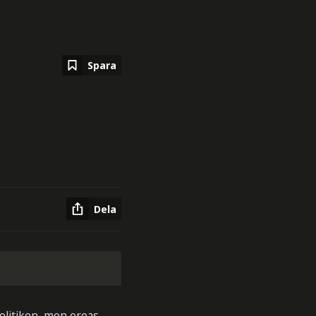
Spara
Dela
olitiken, men oroas