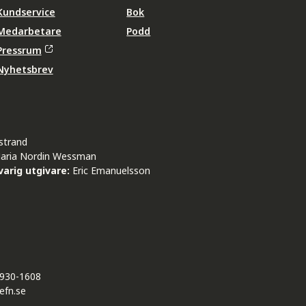
Kundservice
Bok
Medarbetare
Podd
Pressrum
Nyhetsbrev
strand
aria Nordin Wessman
arig utgivare:
Eric Emanuelsson
930-1608
efn.se