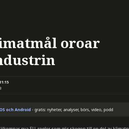
limatmål oroar
ndustrin
 11:15
3
iOS och Android
- gratis: nyheter, analyser, börs, video, podd
älkomnar nya EU-regler som gör skogen till en del av klimatp