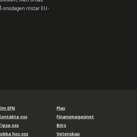
På onsdagen röstar EU-
Om EFN
Play
Kontakta oss
Finansmagasinet
Tipsa oss
Börs
Jobba hos oss
Vetenskap