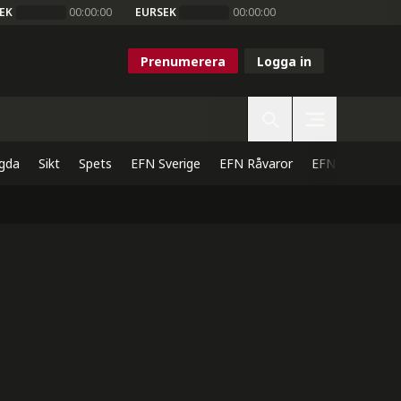
EK
00:00:00
EURSEK
00:00:00
Prenumerera
Logga in
gda
Sikt
Spets
EFN Sverige
EFN Råvaror
EFN Direkt