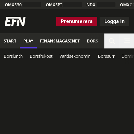
OMXS30
OMXSPI
NDX
OMXC
Prenumerera
Logga in
START
PLAY
FINANSMAGASINET
BÖRS
VETENSKAP
Börslunch
Börsfrukost
Världsekonomin
Börssurr
Domin