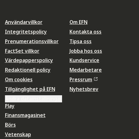
Användarvillkor
Om EFN
Integritetspolicy
Kontakta oss
Prenumerationsvillkor
Tipsa oss
FactSet villkor
Jobba hos oss
Värdepapperspolicy
Kundservice
Redaktionell policy
Medarbetare
Om cookies
Pressrum
Tillgänglighet på EFN
Nyhetsbrev
Ändra datainställningar
Play
Finansmagasinet
Börs
Vetenskap