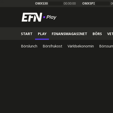
OMXS30
00:00:00
OMXSPI
0
START
PLAY
FINANSMAGASINET
BÖRS
VE
Börslunch
Börsfrukost
Världsekonomin
Börssur