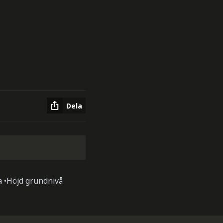
Dela
a •Höjd grundnivå