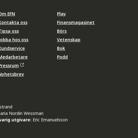
Om EFN
Play
Kontakta oss
Finansmagasinet
Tipsa oss
Börs
Jobba hos oss
Vetenskap
Kundservice
Bok
Medarbetare
Podd
Pressrum
Nyhetsbrev
strand
aria Nordin Wessman
arig utgivare:
Eric Emanuelsson