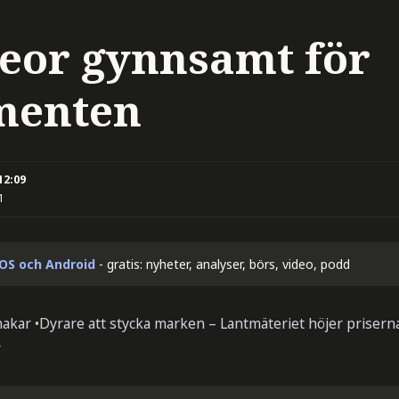
reor gynnsamt för
menten
12:09
1
iOS och Android
- gratis: nyheter, analyser, börs, video, podd
nakar •Dyrare att stycka marken – Lantmäteriet höjer prisern
r