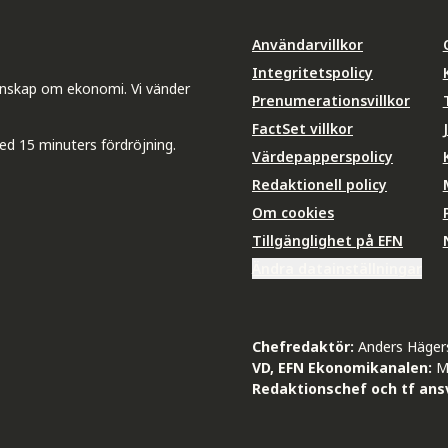
Användarvillkor
Integritetspolicy
unskap om ekonomi. Vi vänder
Prenumerationsvillkor
FactSet villkor
ed 15 minuters fördröjning.
Värdepapperspolicy
Redaktionell policy
Om cookies
Tillgänglighet på EFN
Ändra datainställningar
Chefredaktör:
Anders Häger
VD, EFN Ekonomikanalen:
M
Redaktionschef och tf ansv