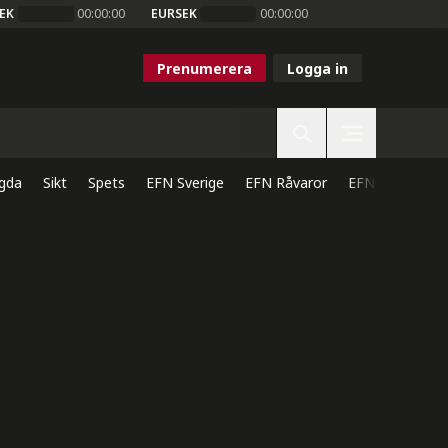
EK
00:00:00
EURSEK
00:00:00
Prenumerera
Logga in
gda
Sikt
Spets
EFN Sverige
EFN Råvaror
EFN Direkt