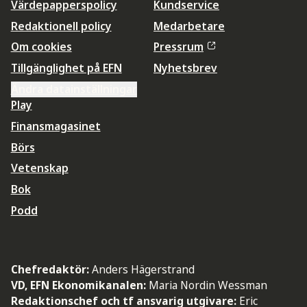
Värdepapperspolicy
Kundservice
Redaktionell policy
Medarbetare
Om cookies
Pressrum
Tillgänglighet på EFN
Nyhetsbrev
Ändra datainställningar
Play
Finansmagasinet
Börs
Vetenskap
Bok
Podd
Chefredaktör:
Anders Hägerstrand
VD, EFN Ekonomikanalen:
Maria Nordin Wessman
Redaktionschef och tf ansvarig utgivare:
Eric