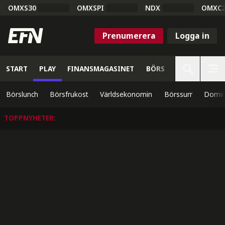
OMXS30
OMXSPI
NDX
OMXC
Prenumerera
Logga in
START
PLAY
FINANSMAGASINET
BÖRS
VETENSKAP
Börslunch
Börsfrukost
Världsekonomin
Börssurr
Domin
TOPPNYHETER
: