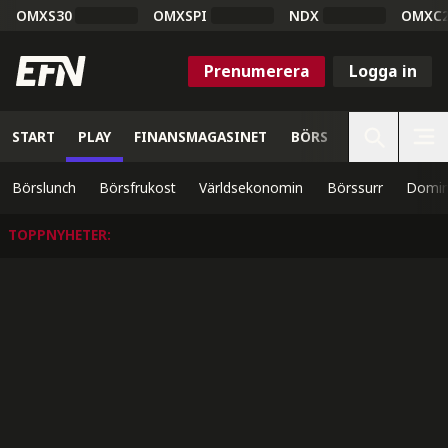
OMXS30
OMXSPI
NDX
OMXC
Prenumerera
Logga in
START
PLAY
FINANSMAGASINET
BÖRS
VETENSKAP
Börslunch
Börsfrukost
Världsekonomin
Börssurr
Domin
TOPPNYHETER
: