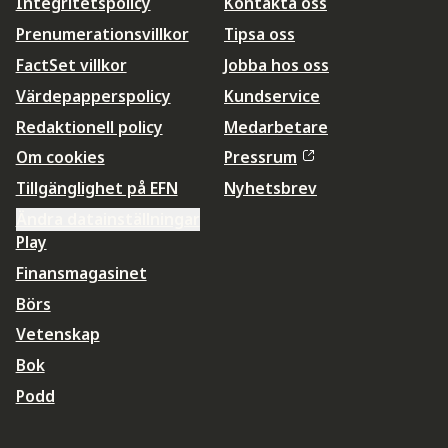
Integritetspolicy
Kontakta oss
Prenumerationsvillkor
Tipsa oss
FactSet villkor
Jobba hos oss
Värdepapperspolicy
Kundservice
Redaktionell policy
Medarbetare
Om cookies
Pressrum
Tillgänglighet på EFN
Nyhetsbrev
Ändra datainställningar
Play
Finansmagasinet
Börs
Vetenskap
Bok
Podd