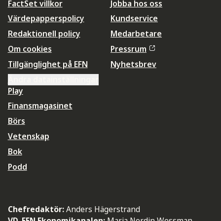
FactSet villkor
Jobba hos oss
Värdepapperspolicy
Kundservice
Redaktionell policy
Medarbetare
Om cookies
Pressrum
Tillgänglighet på EFN
Nyhetsbrev
Ändra datainställningar
Play
Finansmagasinet
Börs
Vetenskap
Bok
Podd
Chefredaktör:
Anders Hägerstrand
VD, EFN Ekonomikanalen:
Maria Nordin Wessman