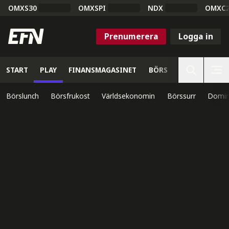
OMXS30
OMXSPI
NDX
OMXC
Prenumerera
Logga in
START
PLAY
FINANSMAGASINET
BÖRS
VETENSKAP
Börslunch
Börsfrukost
Världsekonomin
Börssurr
Domin