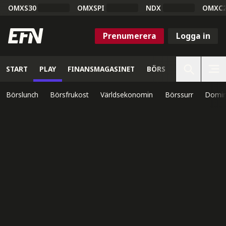
OMXS30
OMXSPI
NDX
OMXC
Prenumerera
Logga in
START
PLAY
FINANSMAGASINET
BÖRS
VETENSKAP
Börslunch
Börsfrukost
Världsekonomin
Börssurr
Domin