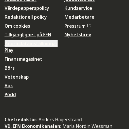
Värdepapperspolicy
Kundservice
Redaktionell policy
Medarbetare
Om cookies
Pressrum
Tillgänglighet på EFN
Nyhetsbrev
Ändra datainställningar
Play
Finansmagasinet
Börs
Vetenskap
Bok
Podd
Chefredaktör:
Anders Hägerstrand
VD, EFN Ekonomikanalen:
Maria Nordin Wessman