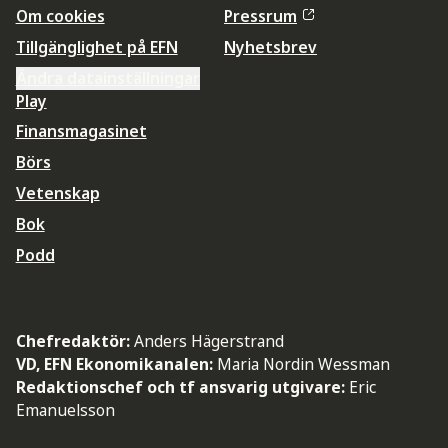
Om cookies
Pressrum
Tillgänglighet på EFN
Nyhetsbrev
Ändra datainställningar
Play
Finansmagasinet
Börs
Vetenskap
Bok
Podd
Chefredaktör:
Anders Hägerstrand
VD, EFN Ekonomikanalen:
Maria Nordin Wessman
Redaktionschef och tf ansvarig utgivare:
Eric
Emanuelsson