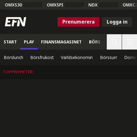
OMXS30
OMXSPI
NDX
OMXC
Prenumerera
Logga in
START
PLAY
FINANSMAGASINET
BÖRS
VETENSKAP
Börslunch
Börsfrukost
Världsekonomin
Börssurr
Domin
TOPPNYHETER
: