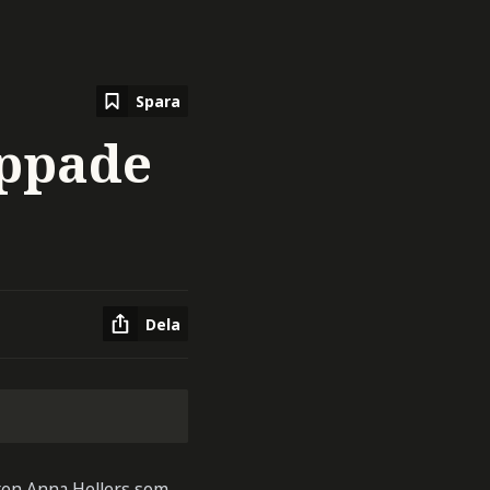
Spara
oppade
Dela
sten Anna Hellers som