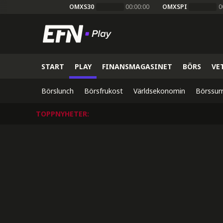
OMXS30
00:00:00
OMXSPI
0
START
PLAY
FINANSMAGASINET
BÖRS
VE
Börslunch
Börsfrukost
Världsekonomin
Börssur
TOPPNYHETER
: