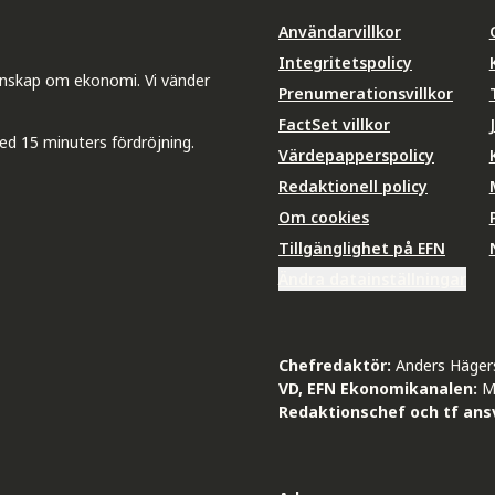
Användarvillkor
Integritetspolicy
unskap om ekonomi. Vi vänder
Prenumerationsvillkor
FactSet villkor
ed 15 minuters fördröjning.
Värdepapperspolicy
Redaktionell policy
Om cookies
Tillgänglighet på EFN
Ändra datainställningar
Chefredaktör:
Anders Häger
VD, EFN Ekonomikanalen:
M
Redaktionschef och tf ansv