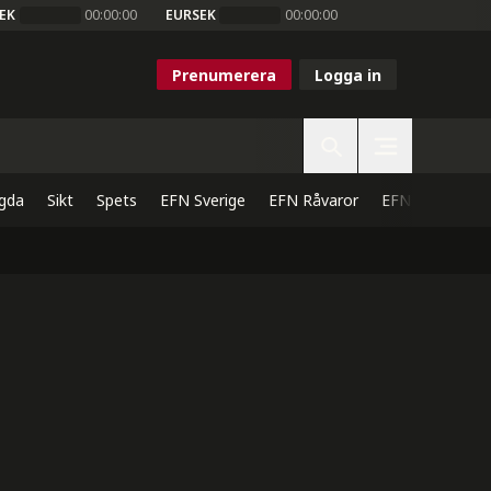
EK
00:00:00
EURSEK
00:00:00
Prenumerera
Logga in
gda
Sikt
Spets
EFN Sverige
EFN Råvaror
EFN Direkt