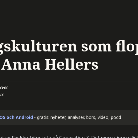
gskulturen som fl
: Anna Hellers
03:00
:53
iOS och Android
- gratis: nyheter, analyser, börs, video, podd
etagsfloskler biter inte på Generation Z. Det menar journali