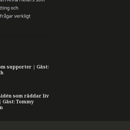
tting och
frågar verkligt
som supporter | Gäst:
dh
idén som räddar liv
| Gäst: Tommy
on