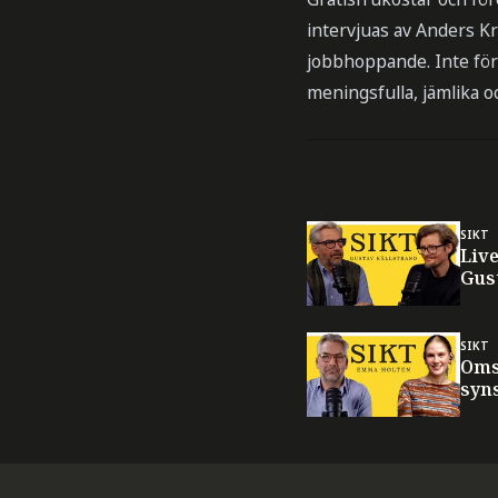
intervjuas av Anders Kr
jobbhoppande. Inte för 
meningsfulla, jämlika oc
SIKT
Live
Gus
SIKT
Oms
syn