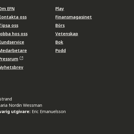
Om EFN
Play
Kontakta oss
Finansmagasinet
Tipsa oss
Börs
Jobba hos oss
Vetenskap
Kundservice
Bok
Medarbetare
Podd
Pressrum
Nyhetsbrev
strand
aria Nordin Wessman
arig utgivare:
Eric Emanuelsson