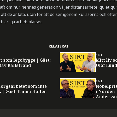
aft om hur hennes generation väljer distansarbete, quiet qui
att de är lata, utan för att de ser igenom kulisserna och efter
h ärliga arbetsplatser.
RELATERAT
SIKT
t som legobygge | Gäst:
Mitt liv 
tav Källstrand
Olof Lun
SIKT
orgsarbetet som inte
Nobelpris
s | Gäst: Emma Holten
i Norden 
Anderss