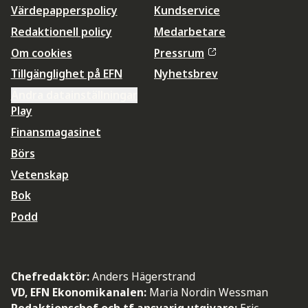
Värdepapperspolicy
Kundservice
Redaktionell policy
Medarbetare
Om cookies
Pressrum
Tillgänglighet på EFN
Nyhetsbrev
Ändra datainställningar
Play
Finansmagasinet
Börs
Vetenskap
Bok
Podd
Chefredaktör:
Anders Hägerstrand
VD, EFN Ekonomikanalen:
Maria Nordin Wessman
Redaktionschef och tf ansvarig utgivare:
Eric