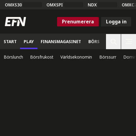
OMXS30
OMXSPI
NDX
OMXC
Prenumerera
Logga in
START
PLAY
FINANSMAGASINET
BÖRS
VETENSKAP
Börslunch
Börsfrukost
Världsekonomin
Börssurr
Domin