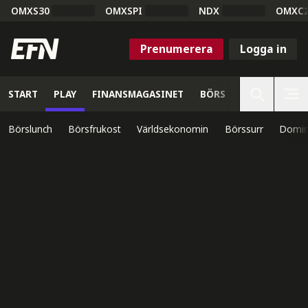
OMXS30
OMXSPI
NDX
OMXC
Prenumerera
Logga in
START
PLAY
FINANSMAGASINET
BÖRS
VETENSKAP
Börslunch
Börsfrukost
Världsekonomin
Börssurr
Domin