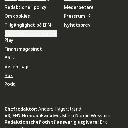
Redaktionell policy
Medarbetare
Om cookies
Pressrum
Tillgänglighet på EFN
Nyhetsbrev
Ändra datainställningar
Play
Finansmagasinet
Börs
Vetenskap
Bok
Podd
Chefredaktör:
Anders Hägerstrand
VD, EFN Ekonomikanalen:
Maria Nordin Wessman
Redaktionschef och tf ansvarig utgivare:
Eric