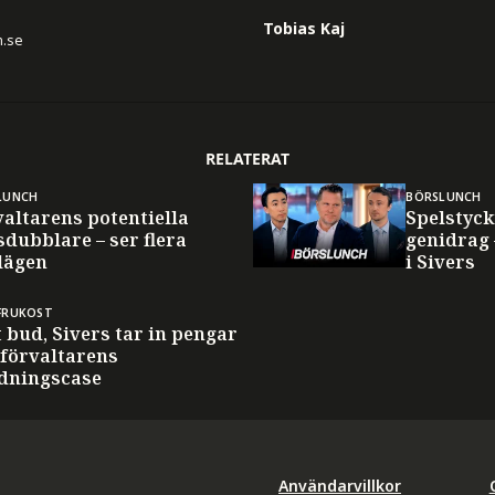
Tobias Kaj
n.se
RELATERAT
LUNCH
BÖRSLUNCH
valtarens potentiella
Spelstyck
dubblare – ser flera
genidrag 
lägen
i Sivers
FRUKOST
 bud, Sivers tar in pengar
 förvaltarens
dningscase
Användarvillkor