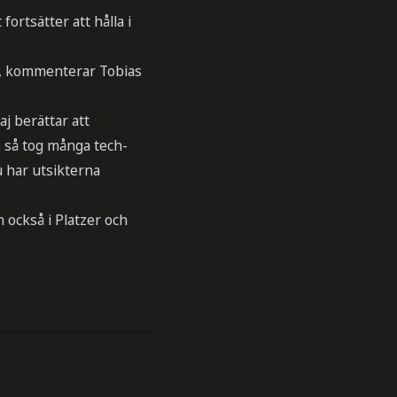
ortsätter att hålla i
a”, kommenterar Tobias
j berättar att
s så tog många tech-
u har utsikterna
 också i Platzer och