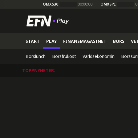
OMXS30
00:00:00
OMXSPI
0
START
PLAY
FINANSMAGASINET
BÖRS
VE
Börslunch
Börsfrukost
Världsekonomin
Börssur
TOPPNYHETER
: