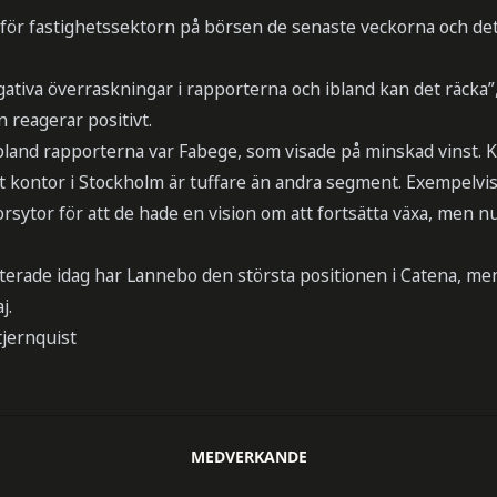
t för fastighetssektorn på börsen de senaste veckorna och det f
egativa överraskningar i rapporterna och ibland kan det räck
 reagerar positivt.
bland rapporterna var Fabege, som visade på minskad vinst. Ka
st kontor i Stockholm är tuffare än andra segment. Exempelvi
orsytor för att de hade en vision om att fortsätta växa, men n
erade idag har Lannebo den största positionen i Catena, men
j.
jernquist
MEDVERKANDE