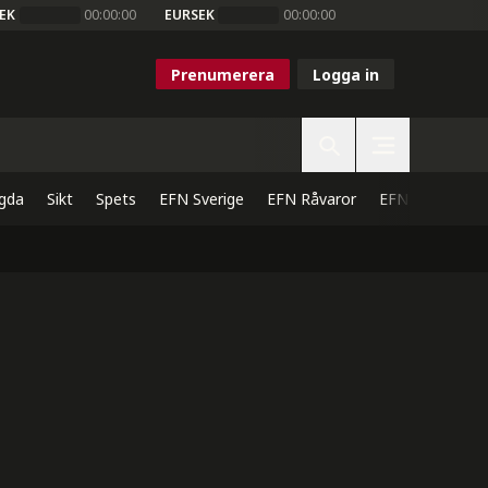
EK
00:00:00
EURSEK
00:00:00
Prenumerera
Logga in
gda
Sikt
Spets
EFN Sverige
EFN Råvaror
EFN Direkt