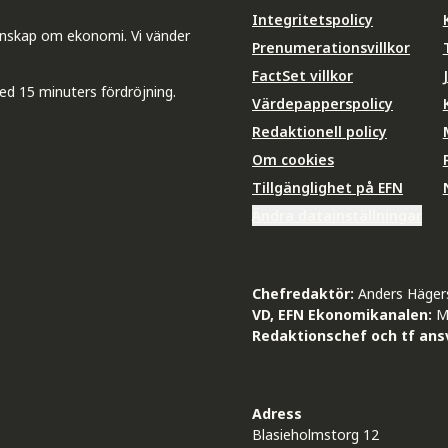
Integritetspolicy
unskap om ekonomi. Vi vänder
Prenumerationsvillkor
FactSet villkor
ed 15 minuters fördröjning.
Värdepapperspolicy
Redaktionell policy
Om cookies
Tillgänglighet på EFN
Ändra datainställningar
Chefredaktör:
Anders Häger
VD, EFN Ekonomikanalen:
M
Redaktionschef och tf ansv
Adress
Blasieholmstorg 12