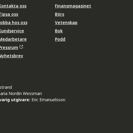
Kontakta oss
Finansmagasinet
Tipsa oss
Börs
Jobba hos oss
Vetenskap
Kundservice
Bok
Medarbetare
Podd
Pressrum
Nyhetsbrev
strand
aria Nordin Wessman
arig utgivare:
Eric Emanuelsson