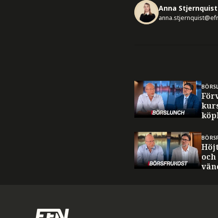
Anna Stjernquist
anna.stjernquist@ef
BÖRS
För
kurs
köp
BÖRS
Höjt
och
vän