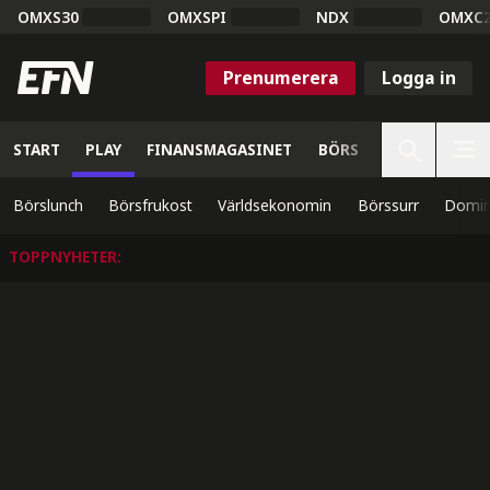
OMXS30
OMXSPI
NDX
OMXC
Prenumerera
Logga in
START
PLAY
FINANSMAGASINET
BÖRS
VETENSKAP
Börslunch
Börsfrukost
Världsekonomin
Börssurr
Domin
TOPPNYHETER
: