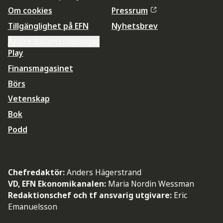
Om cookies
Pressrum
Tillgänglighet på EFN
Nyhetsbrev
Ändra datainställningar
Play
Finansmagasinet
Börs
Vetenskap
Bok
Podd
Chefredaktör:
Anders Hägerstrand
VD, EFN Ekonomikanalen:
Maria Nordin Wessman
Redaktionschef och tf ansvarig utgivare:
Eric
Emanuelsson