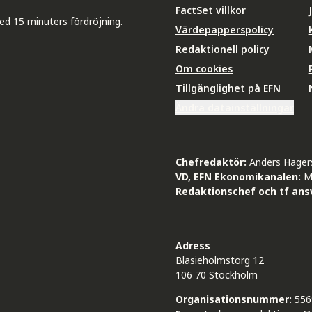
FactSet villkor
ed 15 minuters fördröjning.
Värdepapperspolicy
Redaktionell policy
Om cookies
Tillgänglighet på EFN
Ändra datainställningar
Chefredaktör:
Anders Häger
VD, EFN Ekonomikanalen:
M
Redaktionschef och tf ansv
Adress
Blasieholmstorg 12
106 70 Stockholm
Organisationsnummer:
556