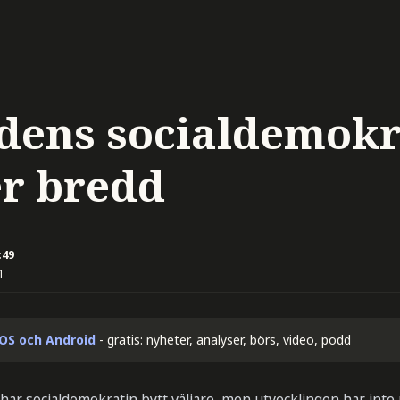
dens socialdemokr
r bredd
:49
1
iOS och Android
- gratis: nyheter, analyser, börs, video, podd
har socialdemokratin bytt väljare, men utvecklingen har inte r