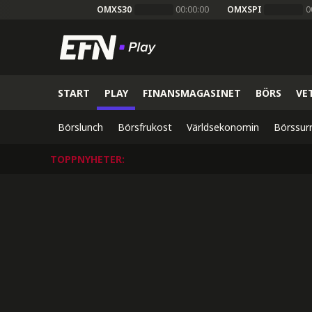
OMXS30
00:00:00
OMXSPI
0
START
PLAY
FINANSMAGASINET
BÖRS
VE
Börslunch
Börsfrukost
Världsekonomin
Börssur
TOPPNYHETER
: