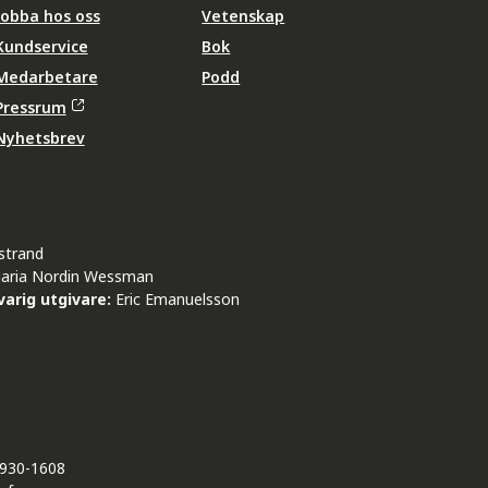
Jobba hos oss
Vetenskap
Kundservice
Bok
Medarbetare
Podd
Pressrum
Nyhetsbrev
strand
aria Nordin Wessman
arig utgivare:
Eric Emanuelsson
930-1608