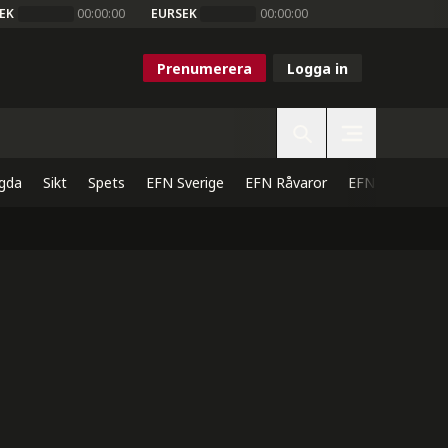
EK
00:00:00
EURSEK
00:00:00
Prenumerera
Logga in
gda
Sikt
Spets
EFN Sverige
EFN Råvaror
EFN Direkt