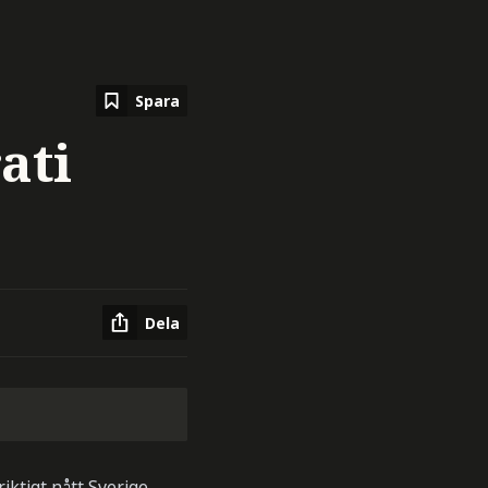
Spara
ati
Dela
iktigt nått Sverige.