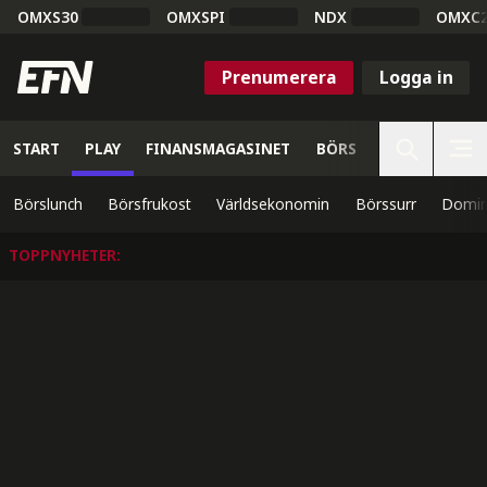
OMXS30
OMXSPI
NDX
OMXC
Prenumerera
Logga in
START
PLAY
FINANSMAGASINET
BÖRS
VETENSKAP
Börslunch
Börsfrukost
Världsekonomin
Börssurr
Domin
TOPPNYHETER
: