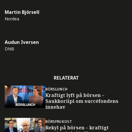
Martin Björsell
Nordea
Audun Iversen
DNB
RELATERAT
BÖRSLUNCH
Kraftigt lyft på börsen –
Saukkoriipi om succéfondens
innehav
BÖRSFRUKOST
Rekyl på börsen – kraftigt