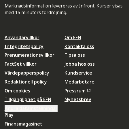
Marknadsinformation levereras av Infront. Kurser visas
med 15 minuters fördröjning.
Användarvillkor
Om EFN
Integritetspolicy
Kontakta oss
Prenumerationsvillkor
Tipsa oss
FactSet villkor
Jobba hos oss
Värdepapperspolicy
Kundservice
Redaktionell policy
Medarbetare
Om cookies
Pressrum
Tillgänglighet på EFN
Nyhetsbrev
Ändra datainställningar
Play
Finansmagasinet