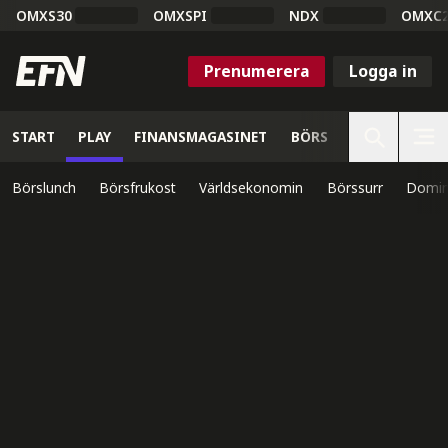
OMXS30
OMXSPI
NDX
OMXC
Prenumerera
Logga in
START
PLAY
FINANSMAGASINET
BÖRS
VETENSKAP
Börslunch
Börsfrukost
Världsekonomin
Börssurr
Domin