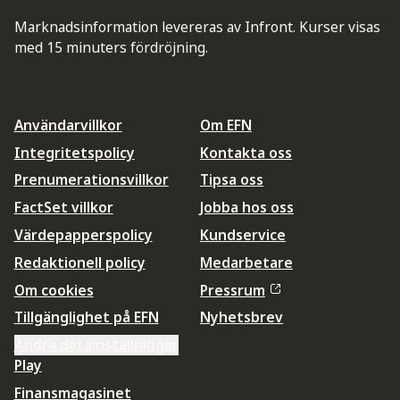
Marknadsinformation levereras av Infront. Kurser visas
med 15 minuters fördröjning.
Användarvillkor
Om EFN
Integritetspolicy
Kontakta oss
Prenumerationsvillkor
Tipsa oss
FactSet villkor
Jobba hos oss
Värdepapperspolicy
Kundservice
Redaktionell policy
Medarbetare
Om cookies
Pressrum
Tillgänglighet på EFN
Nyhetsbrev
Ändra datainställningar
Play
Finansmagasinet