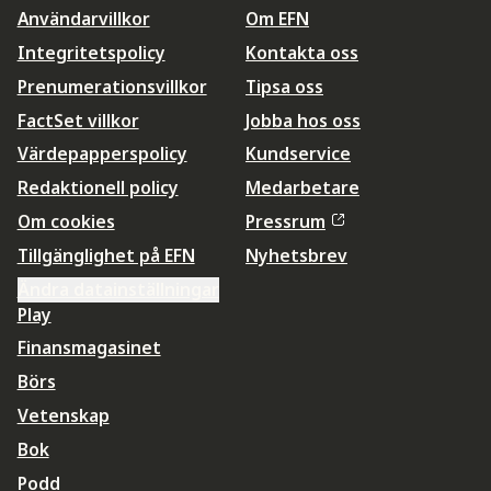
Användarvillkor
Om EFN
Integritetspolicy
Kontakta oss
Prenumerationsvillkor
Tipsa oss
FactSet villkor
Jobba hos oss
Värdepapperspolicy
Kundservice
Redaktionell policy
Medarbetare
Om cookies
Pressrum
Tillgänglighet på EFN
Nyhetsbrev
Ändra datainställningar
Play
Finansmagasinet
Börs
Vetenskap
Bok
Podd