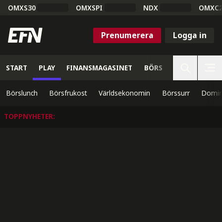
OMXS30
OMXSPI
NDX
OMXC
Prenumerera
Logga in
START
PLAY
FINANSMAGASINET
BÖRS
VETENSKAP
Börslunch
Börsfrukost
Världsekonomin
Börssurr
Domin
TOPPNYHETER
: