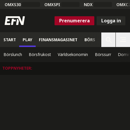
OMXS30
OMXSPI
NDX
OMXC
Prenumerera
Logga in
START
PLAY
FINANSMAGASINET
BÖRS
VETENSKAP
Börslunch
Börsfrukost
Världsekonomin
Börssurr
Domin
TOPPNYHETER
: