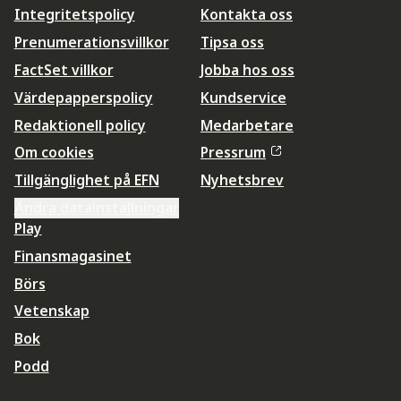
Integritetspolicy
Kontakta oss
Prenumerationsvillkor
Tipsa oss
FactSet villkor
Jobba hos oss
Värdepapperspolicy
Kundservice
Redaktionell policy
Medarbetare
Om cookies
Pressrum
Tillgänglighet på EFN
Nyhetsbrev
Ändra datainställningar
Play
Finansmagasinet
Börs
Vetenskap
Bok
Podd