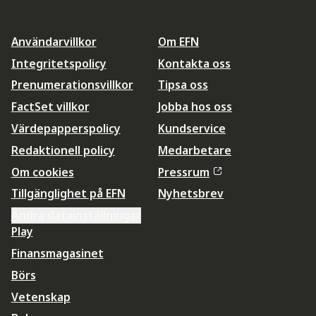
Användarvillkor
Om EFN
Integritetspolicy
Kontakta oss
Prenumerationsvillkor
Tipsa oss
FactSet villkor
Jobba hos oss
Värdepapperspolicy
Kundservice
Redaktionell policy
Medarbetare
Om cookies
Pressrum
Tillgänglighet på EFN
Nyhetsbrev
Ändra datainställningar
Play
Finansmagasinet
Börs
Vetenskap