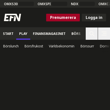
OMXS30
OMXSPI
NDX
OMXC
Prenumerera
Logga in
START
PLAY
FINANSMAGASINET
BÖRS
VETENSKAP
Börslunch
Börsfrukost
Världsekonomin
Börssurr
Domin