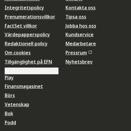
Integritetspolicy
Kontakta oss
Prenumerationsvillkor
Tipsa oss
FactSet villkor
Jobba hos oss
Värdepapperspolicy
Kundservice
Redaktionell policy
Medarbetare
Om cookies
Pressrum
Tillgänglighet på EFN
Nyhetsbrev
Ändra datainställningar
Play
Finansmagasinet
Börs
Vetenskap
Bok
Podd