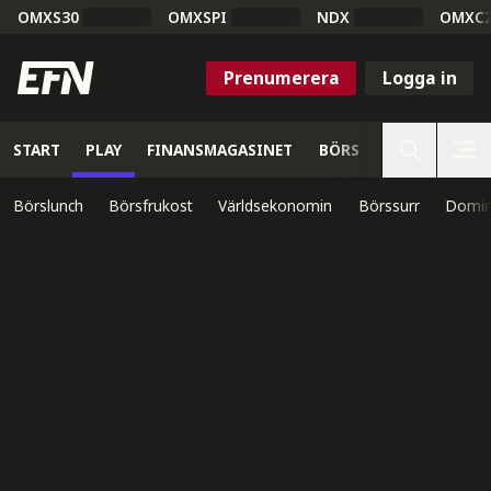
OMXS30
OMXSPI
NDX
OMXC
Prenumerera
Logga in
START
PLAY
FINANSMAGASINET
BÖRS
VETENSKAP
Börslunch
Börsfrukost
Världsekonomin
Börssurr
Domin