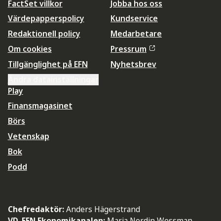
FactSet villkor
Jobba hos oss
Värdepapperspolicy
Kundservice
Redaktionell policy
Medarbetare
Om cookies
Pressrum
Tillgänglighet på EFN
Nyhetsbrev
Ändra datainställningar
Play
Finansmagasinet
Börs
Vetenskap
Bok
Podd
Chefredaktör:
Anders Hägerstrand
VD, EFN Ekonomikanalen:
Maria Nordin Wessman