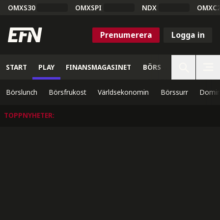
OMXS30
OMXSPI
NDX
OMXC
Prenumerera
Logga in
START
PLAY
FINANSMAGASINET
BÖRS
VETENSKAP
Börslunch
Börsfrukost
Världsekonomin
Börssurr
Domin
TOPPNYHETER
: