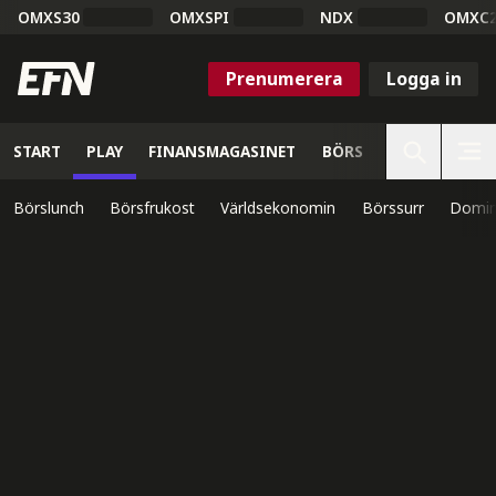
OMXS30
OMXSPI
NDX
OMXC
Prenumerera
Logga in
START
PLAY
FINANSMAGASINET
BÖRS
VETENSKAP
Börslunch
Börsfrukost
Världsekonomin
Börssurr
Domin