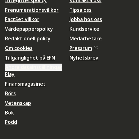
Integritetspolicy
Kontakta oss
Prenumerationsvillkor
Tipsa oss
FactSet villkor
Jobba hos oss
Värdepapperspolicy
Kundservice
Redaktionell policy
Medarbetare
Om cookies
Pressrum
Tillgänglighet på EFN
Nyhetsbrev
Ändra datainställningar
Play
Finansmagasinet
Börs
Vetenskap
Bok
Podd