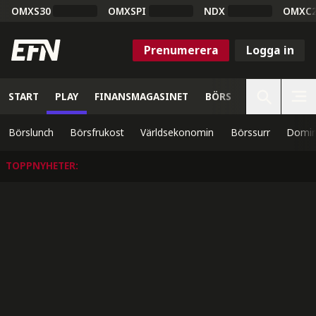
OMXS30
OMXSPI
NDX
OMXC
Prenumerera
Logga in
START
PLAY
FINANSMAGASINET
BÖRS
VETENSKAP
Börslunch
Börsfrukost
Världsekonomin
Börssurr
Domin
TOPPNYHETER
: