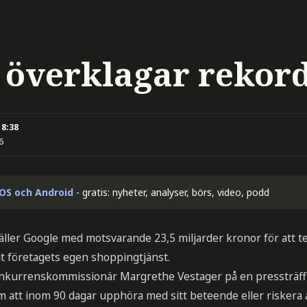
 överklagar rekor
18:38
6
iOS och Android
- gratis: nyheter, analyser, börs, video, podd
ler Google med motsvarande 23,5 miljarder kronor för att t
at företagets egen shoppingtjänst.
nkurrenskommissionär Margrethe Vestager på en pressträff 
m att inom 90 dagar upphöra med sitt beteende eller riskera at