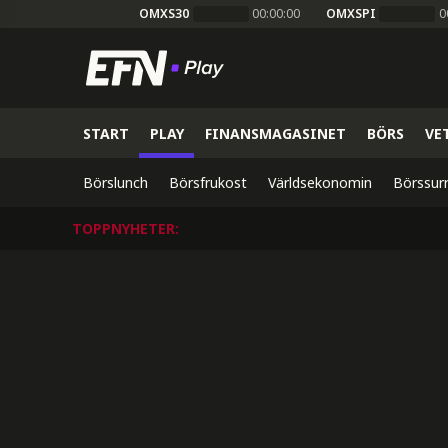
OMXS30
00:00:00
OMXSPI
0
START
PLAY
FINANSMAGASINET
BÖRS
VE
Börslunch
Börsfrukost
Världsekonomin
Börssur
TOPPNYHETER
: