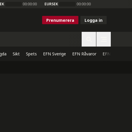
EK
00:00:00
EURSEK
00:00:00
Prenumerera
Logga in
gda
Sikt
Spets
EFN Sverige
EFN Råvaror
EFN Direkt