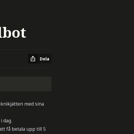
dbot
Dela
eknikjätten med sina
i dag.
t få betala upp till 5