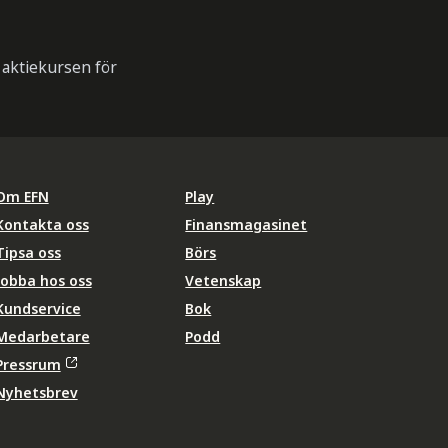
 aktiekursen för
Om EFN
Play
Kontakta oss
Finansmagasinet
Tipsa oss
Börs
Jobba hos oss
Vetenskap
Kundservice
Bok
Medarbetare
Podd
Pressrum
Nyhetsbrev