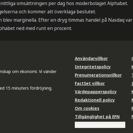
nittliga omsättningen per dag hos moderbolaget Alphabet.
gelserna och kommer att överklaga beslutet.
 blev marginella. Efter en dryg timmas handel på Nasdaq var
phabet ned med runt en procent.
Användarvillkor
Integritetspolicy
unskap om ekonomi. Vi vänder
Prenumerationsvillkor
FactSet villkor
ed 15 minuters fördröjning.
Värdepapperspolicy
Redaktionell policy
Om cookies
Tillgänglighet på EFN
Ändra datainställningar