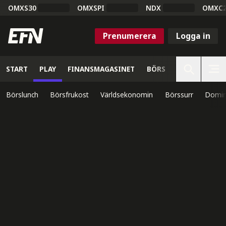
OMXS30
OMXSPI
NDX
OMXC
Prenumerera
Logga in
START
PLAY
FINANSMAGASINET
BÖRS
VETENSKAP
Börslunch
Börsfrukost
Världsekonomin
Börssurr
Domin