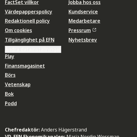
FactSet villkor
Jobba hos oss
Värdepapperspolicy
Kundservice
Redaktionell policy
Medarbetare
Om cookies
Pressrum
Tillgänglighet på EFN
Nyhetsbrev
Ändra datainställningar
Play
Finansmagasinet
Börs
Vetenskap
Bok
Podd
Chefredaktör:
Anders Hägerstrand
VD, EFN Ekonomikanalen:
Maria Nordin Wessman