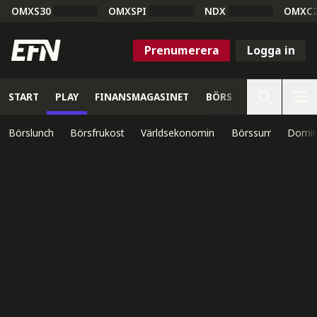
OMXS30
OMXSPI
NDX
OMXC
Prenumerera
Logga in
START
PLAY
FINANSMAGASINET
BÖRS
VETENSKAP
Börslunch
Börsfrukost
Världsekonomin
Börssurr
Domin