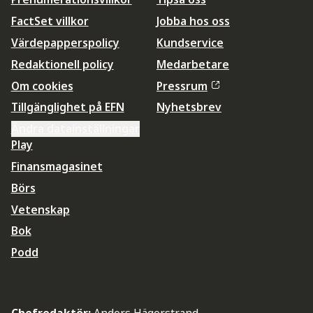
FactSet villkor
Jobba hos oss
Värdepapperspolicy
Kundservice
Redaktionell policy
Medarbetare
Om cookies
Pressrum
Tillgänglighet på EFN
Nyhetsbrev
Ändra datainställningar
Play
Finansmagasinet
Börs
Vetenskap
Bok
Podd
Chefredaktör:
Anders Hägerstrand